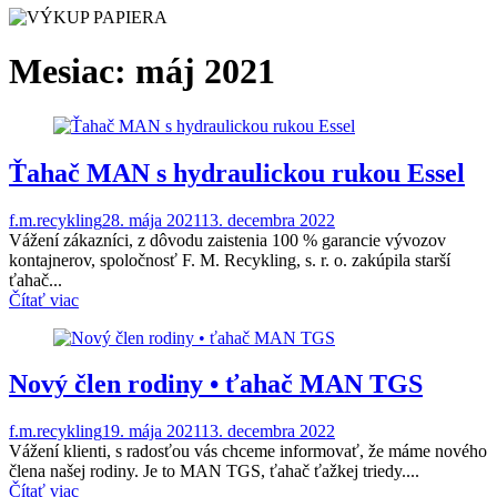
Mesiac:
máj 2021
Ťahač MAN s hydraulickou rukou Essel
f.m.recykling
28. mája 2021
13. decembra 2022
Vážení zákazníci, z dôvodu zaistenia 100 % garancie vývozov
kontajnerov, spoločnosť F. M. Recykling, s. r. o. zakúpila starší
ťahač...
Čítať viac
Nový člen rodiny • ťahač MAN TGS
f.m.recykling
19. mája 2021
13. decembra 2022
Vážení klienti, s radosťou vás chceme informovať, že máme nového
člena našej rodiny. Je to MAN TGS, ťahač ťažkej triedy....
Čítať viac