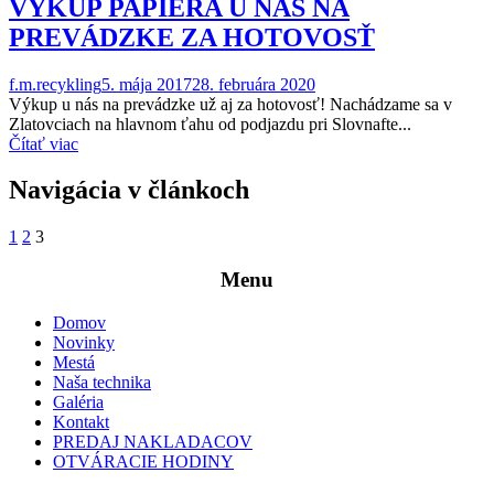
VÝKUP PAPIERA U NÁS NA
PREVÁDZKE ZA HOTOVOSŤ
f.m.recykling
5. mája 2017
28. februára 2020
Výkup u nás na prevádzke už aj za hotovosť! Nachádzame sa v
Zlatovciach na hlavnom ťahu od podjazdu pri Slovnafte...
Čítať viac
Navigácia v článkoch
1
2
3
Menu
Domov
Novinky
Mestá
Naša technika
Galéria
Kontakt
PREDAJ NAKLADACOV
OTVÁRACIE HODINY