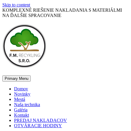
Skip to content
KOMPLEXNÉ RIEŠENIE NAKLADANIA S MATERIÁLMI
NA ĎALŠIE SPRACOVANIE
Primary Menu
Domov
Novinky
Mestá
Naša technika
Galéria
Kontakt
PREDAJ NAKLADACOV
OTVÁRACIE HODINY