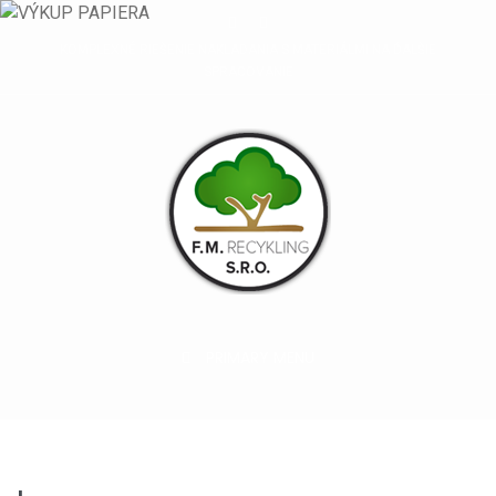
KOMPLEXNÉ RIEŠENIE NAKLADANIA S MATERIÁLMI NA ĎALŠIE
SPRACOVANIE
PRIMARY MENU