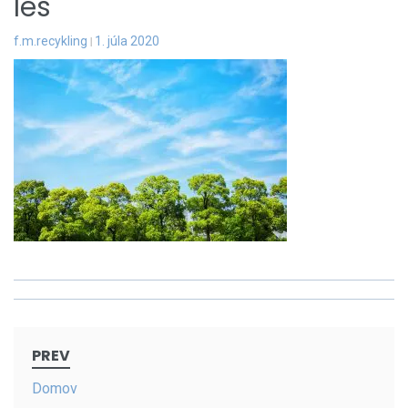
les
f.m.recykling
1. júla 2020
PREV
Domov