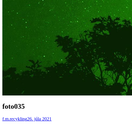
foto035
f.m.recykling
26. júla 2021