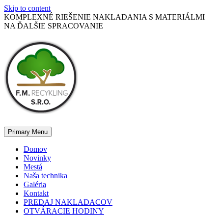
Skip to content
KOMPLEXNÉ RIEŠENIE NAKLADANIA S MATERIÁLMI
NA ĎALŠIE SPRACOVANIE
Primary Menu
Domov
Novinky
Mestá
Naša technika
Galéria
Kontakt
PREDAJ NAKLADACOV
OTVÁRACIE HODINY