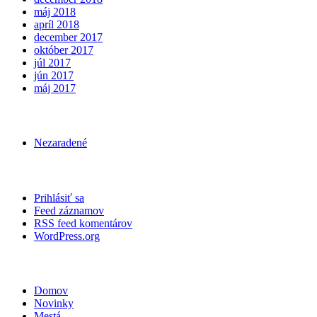
máj 2018
apríl 2018
december 2017
október 2017
júl 2017
jún 2017
máj 2017
Nezaradené
Prihlásiť sa
Feed záznamov
RSS feed komentárov
WordPress.org
Domov
Novinky
Mestá