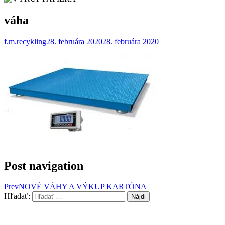
váha
f.m.recykling
28. februára 2020
28. februára 2020
Post navigation
Prev
NOVÉ VÁHY A VÝKUP KARTÓNA
Hľadať: