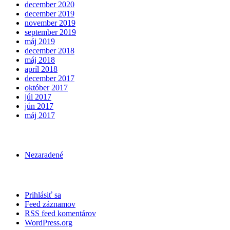
december 2020
december 2019
november 2019
september 2019
máj 2019
december 2018
máj 2018
apríl 2018
december 2017
október 2017
júl 2017
jún 2017
máj 2017
Nezaradené
Prihlásiť sa
Feed záznamov
RSS feed komentárov
WordPress.org