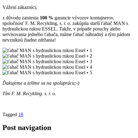
Vážení zákazníci,
z dôvodu zaistenia
100 %
garancie vývozov kontajnerov,
spoločnosť F. M. Recykling, s. r. o. zakúpila starší ťahač MAN s
hydraulickou rukou ESSEL. Takže, v prípade poruchy alebo
servisovania jedného ťahača, máme ťahač náhradný a tým pádom
nevzniknú žiadne zdržania!
Ďakujeme a tešíme sa na spoluprácu;-)
Tím F. M. Recykling. s. r. o.
Tagged
18
Post navigation