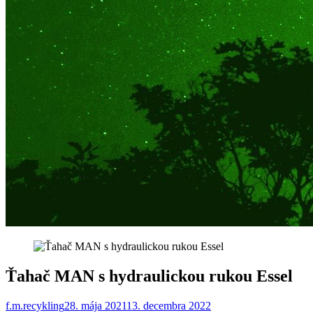
Ťahač MAN s hydraulickou rukou Essel
f.m.recykling
28. mája 2021
13. decembra 2022