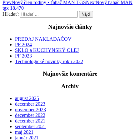
Prev
Nový člen rodiny • ťahač MAN TGS
Next
Nový ťahač MAN
tgx 18.470
Hľadať:
Najnovšie články
PREDAJ NAKLADAČOV
PF 2024
SKLO a KUCHYNSKÝ OLEJ
PF 2023
Technologické novinky roku 2022
Najnovšie komentáre
Archív
august 2025
december 2023
november 2023
december 2022
december 2021
september 2021
máj 2021
január 2021