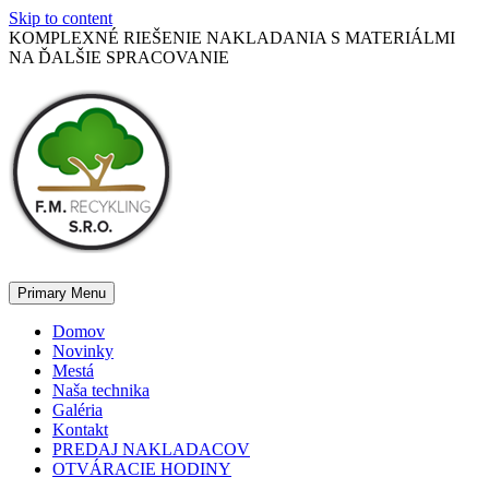
Skip to content
KOMPLEXNÉ RIEŠENIE NAKLADANIA S MATERIÁLMI
NA ĎALŠIE SPRACOVANIE
Primary Menu
Domov
Novinky
Mestá
Naša technika
Galéria
Kontakt
PREDAJ NAKLADACOV
OTVÁRACIE HODINY