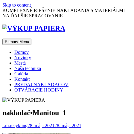
Skip to content
KOMPLEXNÉ RIEŠENIE NAKLADANIA S MATERIÁLMI
NA ĎALŠIE SPRACOVANIE
Primary Menu
Domov
Novinky
Mestá
Naša technika
Galéria
Kontakt
PREDAJ NAKLADACOV
OTVÁRACIE HODINY
nakladač•Manitou_1
f.m.recykling
28. mája 2021
28. mája 2021