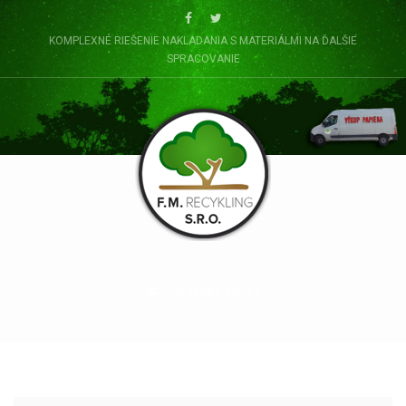
KOMPLEXNÉ RIEŠENIE NAKLADANIA S MATERIÁLMI NA ĎALŠIE
SPRACOVANIE
PRIMARY MENU